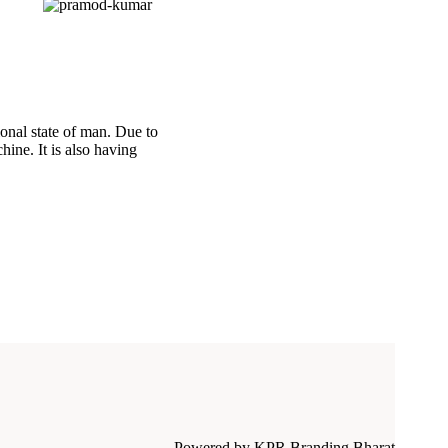
ional state of man. Due to
ine. It is also having
Powered by KPR Branding Bharat